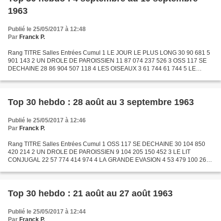
1963
Publié le 25/05/2017 à 12:48
Par
Franck P.
Rang TITRE Salles Entrées Cumul 1 LE JOUR LE PLUS LONG 30 90 681 5
901 143 2 UN DROLE DE PAROISSIEN 11 87 074 237 526 3 OSS 117 SE
DECHAINE 28 86 904 507 118 4 LES OISEAUX 3 61 744 61 744 5 LE
VOYAGE A BIARRITZ 29 57 218 779 734 6 L'HONORABLE STANISLAS...
Top 30 hebdo : 28 août au 3 septembre 1963
Publié le 25/05/2017 à 12:46
Par
Franck P.
Rang TITRE Salles Entrées Cumul 1 OSS 117 SE DECHAINE 30 104 850
420 214 2 UN DROLE DE PAROISSIEN 9 104 205 150 452 3 LE LIT
CONJUGAL 22 57 774 414 974 4 LA GRANDE EVASION 4 53 479 100 264
5 LES VEINARDS 18 45 208 537 285 6 LES HAUTS DE HURLEVENT * 10...
Top 30 hebdo : 21 août au 27 août 1963
Publié le 25/05/2017 à 12:44
Par
Franck P.