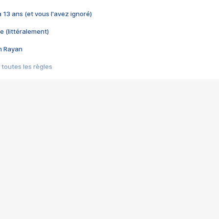
 a 13 ans (et vous l'avez ignoré)
e (littéralement)
im Rayan
 toutes les règles
s les jeux vidéo
us choquant de Rockstar ? - Le scandale BULLY
e plus moche de Steam
du RÊVE tourne au CAUCHEMAR
pendant 8 heures
it… à tort
umiliés par un jeu vidéo
ire - Final Fantasy 8