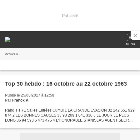
Publicité
MENU
Accueil
»
Top 30 hebdo : 16 octobre au 22 octobre 1963
Publié le 25/05/2017 à 12:58
Par
Franck P.
Rang TITRE Salles Entrées Cumul 1 LA GRANDE EVASION 32 242 551 929
874 2 LES BONNES CAUSES 33 98 209 1 041 330 3 LE JOUR LE PLUS
LONG 36 94 593 6 473 475 4 L'HONORABLE STANISLAS AGENT SECRET
24 85 527 449 664 5 OSS 117 SE DECHAINE 39 82 271 1 045 641...