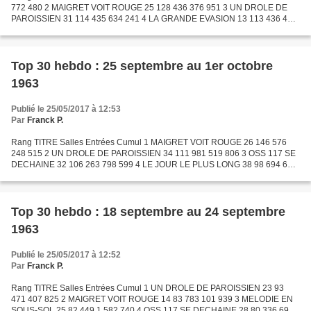
772 480 2 MAIGRET VOIT ROUGE 25 128 436 376 951 3 UN DROLE DE
PAROISSIEN 31 114 435 634 241 4 LA GRANDE EVASION 13 113 436 446
727 5 OSS 117 SE DECHAINE 37 88 576 887 175 6 LA TAVERNE...
Top 30 hebdo : 25 septembre au 1er octobre
1963
Publié le 25/05/2017 à 12:53
Par
Franck P.
Rang TITRE Salles Entrées Cumul 1 MAIGRET VOIT ROUGE 26 146 576
248 515 2 UN DROLE DE PAROISSIEN 34 111 981 519 806 3 OSS 117 SE
DECHAINE 32 106 263 798 599 4 LE JOUR LE PLUS LONG 38 98 694 6
149 543 5 HOTEL INTERNATIONAL 11 85 687 95 629 6 LA GRANDE...
Top 30 hebdo : 18 septembre au 24 septembre
1963
Publié le 25/05/2017 à 12:52
Par
Franck P.
Rang TITRE Salles Entrées Cumul 1 UN DROLE DE PAROISSIEN 23 93
471 407 825 2 MAIGRET VOIT ROUGE 14 83 783 101 939 3 MELODIE EN
SOUS-SOL 25 82 449 1 582 740 4 OSS 117 SE DECHAINE 28 80 336 692