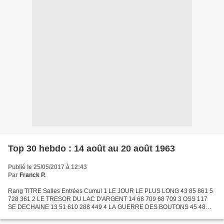
Top 30 hebdo : 14 août au 20 août 1963
Publié le 25/05/2017 à 12:43
Par
Franck P.
Rang TITRE Salles Entrées Cumul 1 LE JOUR LE PLUS LONG 43 85 861 5
728 361 2 LE TRESOR DU LAC D'ARGENT 14 68 709 68 709 3 OSS 117
SE DECHAINE 13 51 610 288 449 4 LA GUERRE DES BOUTONS 45 48
322 5 506 427 5 LES 55 JOURS DE PEKIN 4 46 243 339 820 6 HATARI...