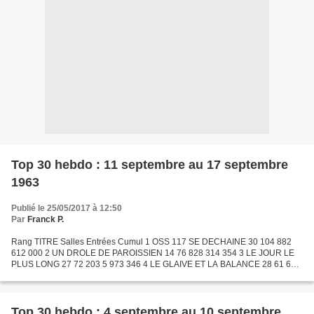
Top 30 hebdo : 11 septembre au 17 septembre
1963
Publié le 25/05/2017 à 12:50
Par
Franck P.
Rang TITRE Salles Entrées Cumul 1 OSS 117 SE DECHAINE 30 104 882
612 000 2 UN DROLE DE PAROISSIEN 14 76 828 314 354 3 LE JOUR LE
PLUS LONG 27 72 203 5 973 346 4 LE GLAIVE ET LA BALANCE 28 61 615
1 503 171 5 MELODIE EN SOUS-SOL 20 57 285 1 500 291 6 LE...
Top 30 hebdo : 4 septembre au 10 septembre