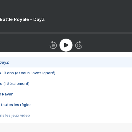
 Battle Royale - DayZ
 DayZ
 a 13 ans (et vous l'avez ignoré)
e (littéralement)
im Rayan
 toutes les règles
s les jeux vidéo
us choquant de Rockstar ? - Le scandale BULLY