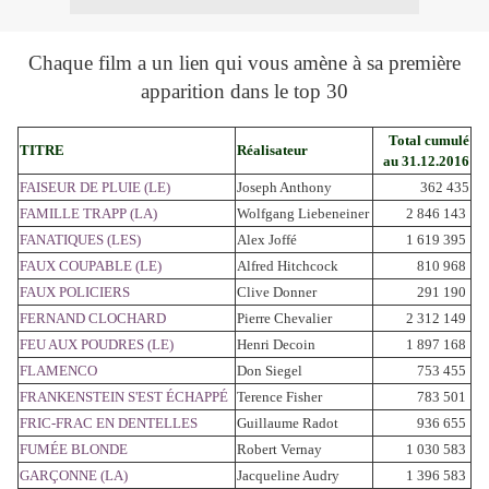
Chaque film a un lien qui vous amène à sa première
apparition dans le top 30
Total cumulé
TITRE
Réalisateur
au 31.12.2016
FAISEUR DE PLUIE (LE)
Joseph Anthony
362 435
FAMILLE TRAPP (LA)
Wolfgang Liebeneiner
2 846 143
FANATIQUES (LES)
Alex Joffé
1 619 395
FAUX COUPABLE (LE)
Alfred Hitchcock
810 968
FAUX POLICIERS
Clive Donner
291 190
FERNAND CLOCHARD
Pierre Chevalier
2 312 149
FEU AUX POUDRES (LE)
Henri Decoin
1 897 168
FLAMENCO
Don Siegel
753 455
FRANKENSTEIN S'EST ÉCHAPPÉ
Terence Fisher
783 501
FRIC-FRAC EN DENTELLES
Guillaume Radot
936 655
FUMÉE BLONDE
Robert Vernay
1 030 583
GARÇONNE (LA)
Jacqueline Audry
1 396 583