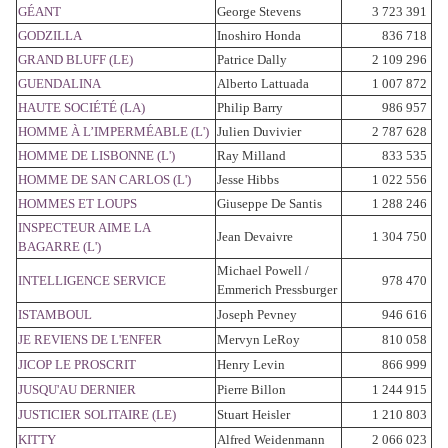
GÉANT
George Stevens
3 723 391
GODZILLA
Inoshiro Honda
836 718
GRAND BLUFF (LE)
Patrice Dally
2 109 296
GUENDALINA
Alberto Lattuada
1 007 872
HAUTE SOCIÉTÉ (LA)
Philip Barry
986 957
HOMME À L’IMPERMÉABLE (L')
Julien Duvivier
2 787 628
HOMME DE LISBONNE (L')
Ray Milland
833 535
HOMME DE SAN CARLOS (L')
Jesse Hibbs
1 022 556
HOMMES ET LOUPS
Giuseppe De Santis
1 288 246
INSPECTEUR AIME LA
Jean Devaivre
1 304 750
BAGARRE (L')
Michael Powell /
INTELLIGENCE SERVICE
978 470
Emmerich Pressburger
ISTAMBOUL
Joseph Pevney
946 616
JE REVIENS DE L'ENFER
Mervyn LeRoy
810 058
JICOP LE PROSCRIT
Henry Levin
866 999
JUSQU'AU DERNIER
Pierre Billon
1 244 915
JUSTICIER SOLITAIRE (LE)
Stuart Heisler
1 210 803
KITTY
Alfred Weidenmann
2 066 023