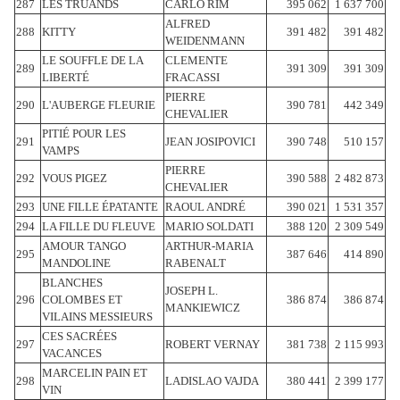
287
LES TRUANDS
CARLO RIM
395 062
1 637 700
ALFRED
288
KITTY
391 482
391 482
WEIDENMANN
LE SOUFFLE DE LA
CLEMENTE
289
391 309
391 309
LIBERTÉ
FRACASSI
PIERRE
290
L'AUBERGE FLEURIE
390 781
442 349
CHEVALIER
PITIÉ POUR LES
291
JEAN JOSIPOVICI
390 748
510 157
VAMPS
PIERRE
292
VOUS PIGEZ
390 588
2 482 873
CHEVALIER
293
UNE FILLE ÉPATANTE
RAOUL ANDRÉ
390 021
1 531 357
294
LA FILLE DU FLEUVE
MARIO SOLDATI
388 120
2 309 549
AMOUR TANGO
ARTHUR-MARIA
295
387 646
414 890
MANDOLINE
RABENALT
BLANCHES
JOSEPH L.
296
COLOMBES ET
386 874
386 874
MANKIEWICZ
VILAINS MESSIEURS
CES SACRÉES
297
ROBERT VERNAY
381 738
2 115 993
VACANCES
MARCELIN PAIN ET
298
LADISLAO VAJDA
380 441
2 399 177
VIN