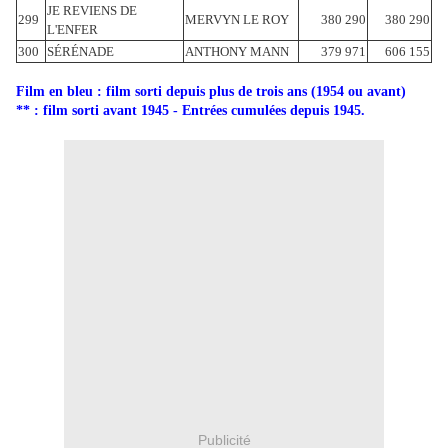
JE REVIENS DE
299
MERVYN LE ROY
380 290
380 290
L'ENFER
300
SÉRÉNADE
ANTHONY MANN
379 971
606 155
Film en bleu : film sorti depuis plus de trois ans (1954 ou avant)
** : film sorti avant 1945 - Entrées cumulées depuis 1945.
Publicité