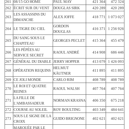
261
08/15 GO HOME
PAUL MAY
421 364
472 324
262
ÉCRIT SUR DU VENT
DOUGLAS SIRK
420 289
420 289
LES ASSASSINS DU
263
ALEX JOFFE
418 771
1 073 027
DIMANCHE
GORDON
264
LE TIGRE DU CIEL
416 371
1 256 926
DOUGLAS
DU SANG SOUS LE
265
GEORGES PECLET
415 364
455 479
CHAPITEAU
LES PÉPÉES AU
266
RAOUL ANDRÉ
414 908
686 446
SERVICE SECRET
267
GÉNÉRAL DU DIABLE
JERRY HOPPER
413 079
1 426 093
HELMUT
268
OPÉRATION REQUINS
411 895
411 895
KÄUTNER
269
CE JOLI MONDE
CARLO RIM
408 789
408 789
LE ROI ET QUATRE
270
RAOUL WALSH
407 764
407 764
REINES
LA FILLE DE
271
NORMAN KRASNA
406 350
675 218
L'AMBASSADEUR
272
COURSE AU SOLEIL
ROY BOULTING
403 349
484 641
SOUS LE SIGNE DE LA
273
GUIDO BRIGNONE
402 621
402 621
CROIX
MARQUÉE PAR LE