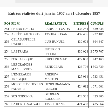
Entrées réalisées du 2 janvier 1957 au 31 décembre 1957
POS
FILM
RÉALISATEUR
ENTRÉES
CUMULS
251
LE MUCHACHO
LADISLAO VAJDA
434 251
459 234
252
ARRÊT D'AUTOBUS
JOSHUA LOGAN
432 406
732 101
CELA S'APPELLE
253
LUIS BUÑUEL
430 608
864 847
L'AURORE
FEDERICO
254
LA STRADA
430 028
3 575 707
FELLINI
255
PORT AFRIQUE
RUDOLPH MATE
429 080
442 163
LES GRANDES
256
RENÉ CLAIR
428 796
4 503 739
MANŒUVRES
L’ÉMERAUDE
ANDREW
257
427 034
1 733 451
TRAGIQUE
MARTON
MON CURÉ CHEZ LES
HENRI DIAMANT-
258
424 682
1 071 601
PAUVRES
BERGER
GEORGES
259
SOS NORONHA
423 305
423 305
ROUQUIER
260
LA HORDE SAUVAGE
JOSEPH KANE
421 468
435 664