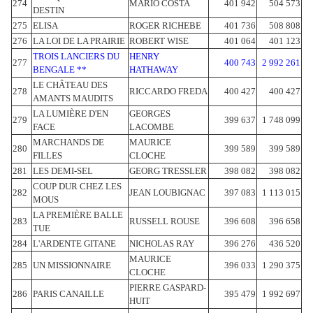
274
MARIO COSTA
401 942
504 573
DESTIN
275
ELISA
ROGER RICHEBE
401 736
508 808
276
LA LOI DE LA PRAIRIE
ROBERT WISE
401 064
401 123
TROIS LANCIERS DU
HENRY
277
400 743
2 992 261
BENGALE **
HATHAWAY
LE CHÂTEAU DES
278
RICCARDO FREDA
400 427
400 427
AMANTS MAUDITS
LA LUMIÈRE D'EN
GEORGES
279
399 637
1 748 099
FACE
LACOMBE
MARCHANDS DE
MAURICE
280
399 589
399 589
FILLES
CLOCHE
281
LES DEMI-SEL
GEORG TRESSLER
398 082
398 082
COUP DUR CHEZ LES
282
JEAN LOUBIGNAC
397 083
1 113 015
MOUS
LA PREMIÈRE BALLE
283
RUSSELL ROUSE
396 608
396 658
TUE
284
L'ARDENTE GITANE
NICHOLAS RAY
396 276
436 520
MAURICE
285
UN MISSIONNAIRE
396 033
1 290 375
CLOCHE
PIERRE GASPARD-
286
PARIS CANAILLE
395 479
1 992 697
HUIT