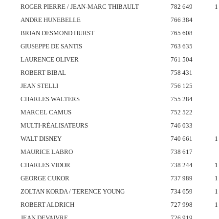
ROGER PIERRE / JEAN-MARC THIBAULT
782 649
1
ANDRE HUNEBELLE
766 384
BRIAN DESMOND HURST
765 608
GIUSEPPE DE SANTIS
763 635
LAURENCE OLIVER
761 504
ROBERT BIBAL
758 431
JEAN STELLI
756 125
CHARLES WALTERS
755 284
MARCEL CAMUS
752 522
MULTI-RÉALISATEURS
746 033
WALT DISNEY
740 661
1
MAURICE LABRO
738 617
CHARLES VIDOR
738 244
1
GEORGE CUKOR
737 989
1
ZOLTAN KORDA / TERENCE YOUNG
734 659
1
ROBERT ALDRICH
727 998
1
JEAN DEVAIVRE
726 919