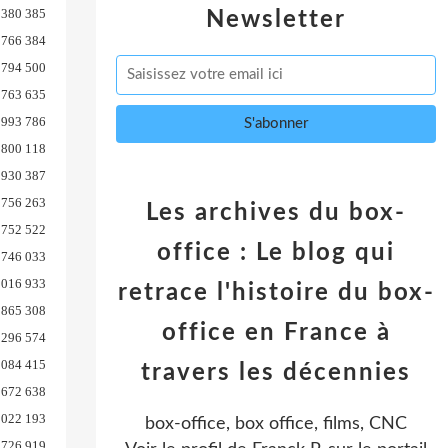
 380 385
Newsletter
766 384
794 500
763 635
993 786
800 118
930 387
756 263
Les archives du box-
752 522
office : Le blog qui
746 033
 016 933
retrace l'histoire du box-
865 308
office en France à
 296 574
 084 415
travers les décennies
 672 638
 022 193
box-office, box office, films, CNC
726 919