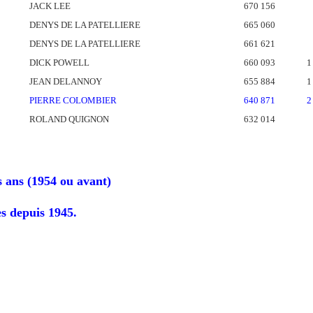
JACK LEE
670 156
DENYS DE LA PATELLIERE
665 060
DENYS DE LA PATELLIERE
661 621
DICK POWELL
660 093
1
JEAN DELANNOY
655 884
1
PIERRE COLOMBIER
640 871
2
ROLAND QUIGNON
632 014
is ans (1954 ou avant)
es depuis 1945.