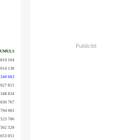
Publicité
CUMULS
810 164
 014 138
 349 683
 927 815
 348 834
830 767
794 983
 523 786
 562 328
 653 051