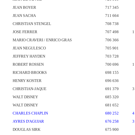
JEAN BOYER
717 345
JEAN SACHA
711 664
CHRISTIAN STENGEL
708 738
JOSE FERRER
707 498
1
MARIO CRAVERI / ENRICO GRAS
706 366
JEAN NEGULESCO
705 901
JEFFREY HAYDEN
703 728
ROBERT ROSSEN
700 696
1
RICHARD BROOKS
698 155
HENRY KOSTER
696 636
CHRISTIAN-JAQUE
691 379
3
WALT DISNEY
685 320
WALT DISNEY
681 652
CHARLES CHAPLIN
680 252
4
AYRES D'AGUIAR
676 258
3
DOUGLAS SIRK
675 900