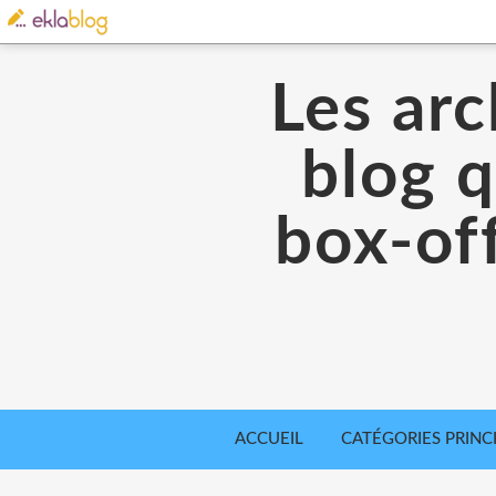
Les arc
blog q
box-off
ACCUEIL
CATÉGORIES PRINC