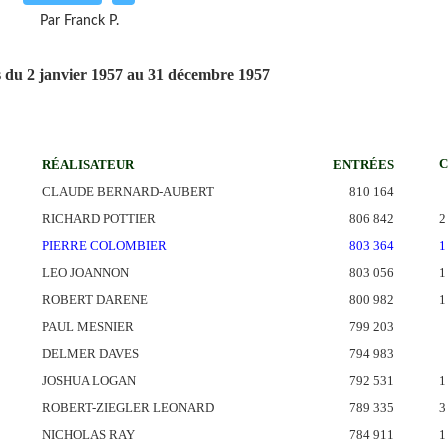
Par Franck P.
s du 2 janvier 1957 au 31 décembre 1957
RÉALISATEUR
ENTRÉES
CLAUDE BERNARD-AUBERT
810 164
RICHARD POTTIER
806 842
2
PIERRE COLOMBIER
803 364
1
LEO JOANNON
803 056
1
ROBERT DARENE
800 982
1
PAUL MESNIER
799 203
DELMER DAVES
794 983
JOSHUA LOGAN
792 531
1
ROBERT-ZIEGLER LEONARD
789 335
3
NICHOLAS RAY
784 911
1