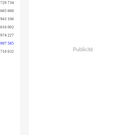
720 734
665 060
943 106
 616 002
 974 227
 997 585
Publicité
710 032