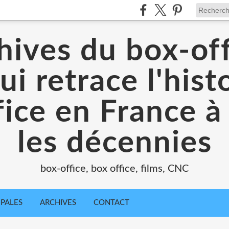
hives du box-off
ui retrace l'hist
ice en France à
les décennies
box-office, box office, films, CNC
IPALES
ARCHIVES
CONTACT