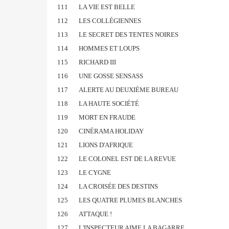
111
LA VIE EST BELLE
112
LES COLLÉGIENNES
113
LE SECRET DES TENTES NOIRES
114
HOMMES ET LOUPS
115
RICHARD III
116
UNE GOSSE SENSASS
117
ALERTE AU DEUXIÈME BUREAU
118
LA HAUTE SOCIÉTÉ
119
MORT EN FRAUDE
120
CINÉRAMA HOLIDAY
121
LIONS D'AFRIQUE
122
LE COLONEL EST DE LA REVUE
123
LE CYGNE
124
LA CROISÉE DES DESTINS
125
LES QUATRE PLUMES BLANCHES
126
ATTAQUE !
127
L'INSPECTEUR AIME LA BAGARRE