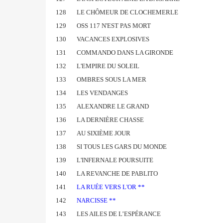
128
LE CHÔMEUR DE CLOCHEMERLE
129
OSS 117 N'EST PAS MORT
130
VACANCES EXPLOSIVES
131
COMMANDO DANS LA GIRONDE
132
L'EMPIRE DU SOLEIL
133
OMBRES SOUS LA MER
134
LES VENDANGES
135
ALEXANDRE LE GRAND
136
LA DERNIÈRE CHASSE
137
AU SIXIÈME JOUR
138
SI TOUS LES GARS DU MONDE
139
L'INFERNALE POURSUITE
140
LA REVANCHE DE PABLITO
141
LA RUÉE VERS L'OR **
142
NARCISSE **
143
LES AILES DE L’ESPÉRANCE