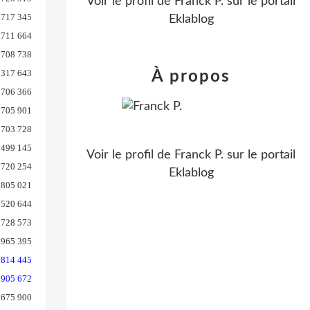
Voir le profil de
Franck P.
sur le portail
717 345
Eklablog
711 664
708 738
 317 643
À propos
706 366
705 901
703 728
 499 145
Voir le profil de
Franck P.
sur le portail
720 254
Eklablog
805 021
 520 644
728 573
965 395
 814 445
 905 672
675 900