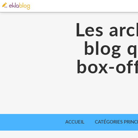
Les arc
blog q
box-off
ACCUEIL
CATÉGORIES PRINC