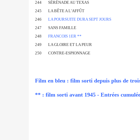
244
SÉRÉNADE AU TEXAS
245
LA BÊTE A L’AFFÛT
246
LA POURSUITE DURA SEPT JOURS
247
SANS FAMILLE
248
FRANCOIS 1ER **
249
LA GLOIRE ET LA PEUR
250
CONTRE-ESPIONNAGE
Film en bleu : film sorti depuis plus de tro
** : film sorti avant 1945 - Entrées cumulé