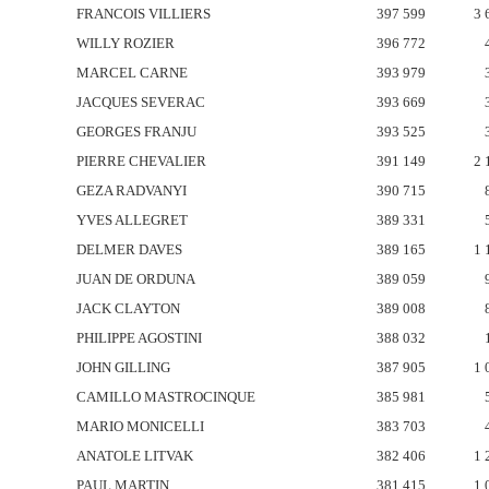
FRANCOIS VILLIERS
397 599
3 
WILLY ROZIER
396 772
MARCEL CARNE
393 979
JACQUES SEVERAC
393 669
GEORGES FRANJU
393 525
PIERRE CHEVALIER
391 149
2 
GEZA RADVANYI
390 715
YVES ALLEGRET
389 331
DELMER DAVES
389 165
1 
JUAN DE ORDUNA
389 059
JACK CLAYTON
389 008
PHILIPPE AGOSTINI
388 032
JOHN GILLING
387 905
1 
CAMILLO MASTROCINQUE
385 981
MARIO MONICELLI
383 703
ANATOLE LITVAK
382 406
1 
PAUL MARTIN
381 415
1 