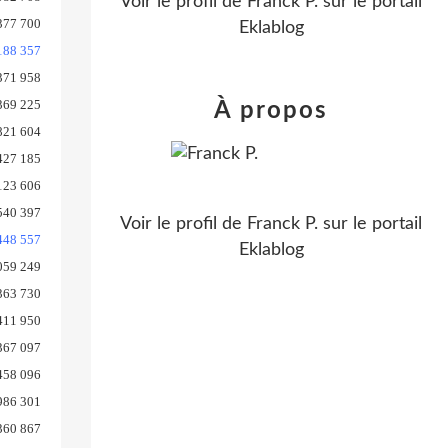
Voir le profil de
Franck P.
sur le portail
377 700
Eklablog
188 357
371 958
369 225
À propos
821 604
427 185
123 606
540 397
Voir le profil de
Franck P.
sur le portail
448 557
Eklablog
059 249
363 730
411 950
367 097
458 096
986 301
360 867