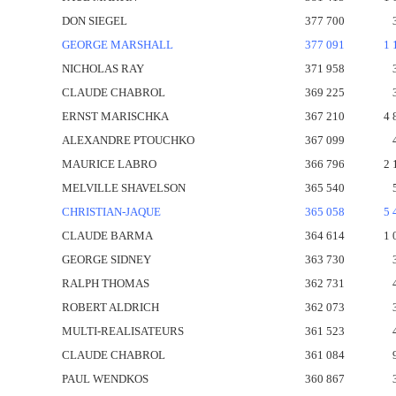
DON SIEGEL
377 700
GEORGE MARSHALL
377 091
1 
NICHOLAS RAY
371 958
CLAUDE CHABROL
369 225
ERNST MARISCHKA
367 210
4 
ALEXANDRE PTOUCHKO
367 099
MAURICE LABRO
366 796
2 
MELVILLE SHAVELSON
365 540
CHRISTIAN-JAQUE
365 058
5 
CLAUDE BARMA
364 614
1 
GEORGE SIDNEY
363 730
RALPH THOMAS
362 731
ROBERT ALDRICH
362 073
MULTI-REALISATEURS
361 523
CLAUDE CHABROL
361 084
PAUL WENDKOS
360 867