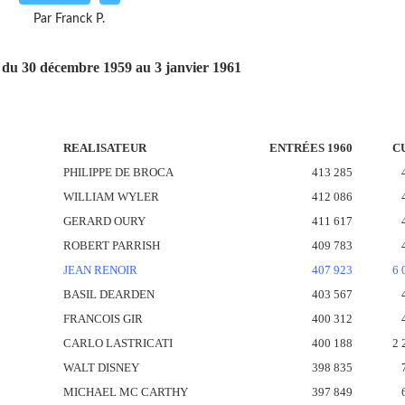
Par Franck P.
s du 30 décembre 1959 au 3 janvier 1961
REALISATEUR
ENTRÉES 1960
C
PHILIPPE DE BROCA
413 285
WILLIAM WYLER
412 086
GERARD OURY
411 617
ROBERT PARRISH
409 783
JEAN RENOIR
407 923
6 
BASIL DEARDEN
403 567
FRANCOIS GIR
400 312
CARLO LASTRICATI
400 188
2 
WALT DISNEY
398 835
MICHAEL MC CARTHY
397 849