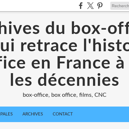
hives du box-off
ui retrace l'hist
ice en France à
les décennies
box-office, box office, films, CNC
IPALES
ARCHIVES
CONTACT