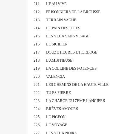
211
L'EAU VIVE
212
PRISONNIERS DE LA BROUSSE
213
TERRAIN VAGUE
214
LE PAIN DES JULES
215
LES YEUX SANS VISAGE
216
LE SICILIEN
217
DOUZE HEURES D'HORLOGE
218
L'AMBITIEUSE
219
LA COLLINE DES POTENCES
220
VALENCIA
221
LES CHEMINS DE LA HAUTE VILLE
222
TU ES PIERRE
223
LA CHARGE DU 7EME LANCIERS
224
BRÈVES AMOURS
225
LE PIGEON
226
LE VOYAGE
227
LES YEUX NOIRS