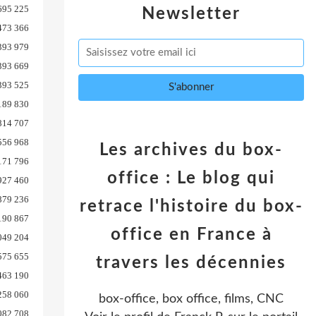
695 225
Newsletter
473 366
393 979
393 669
393 525
189 830
814 707
556 968
Les archives du box-
171 796
office : Le blog qui
927 460
879 236
retrace l'histoire du box-
190 867
office en France à
049 204
575 655
travers les décennies
463 190
258 060
box-office, box office, films, CNC
082 708