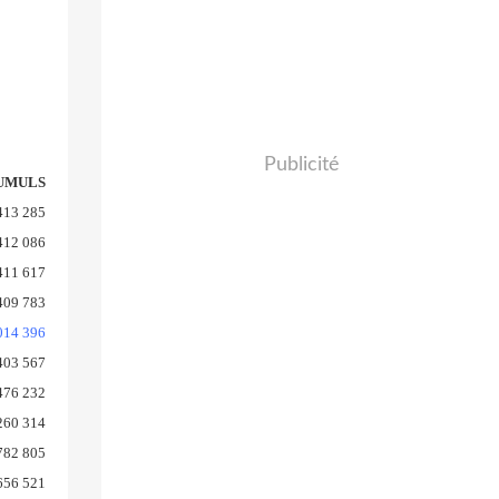
Publicité
UMULS
413 285
412 086
411 617
409 783
014 396
403 567
476 232
260 314
782 805
656 521