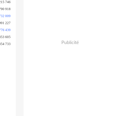
215 746
790 918
732 009
991 227
776 439
853 605
Publicité
354 733