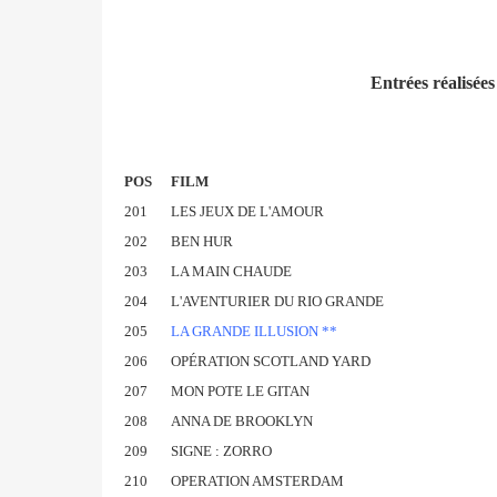
Entrées réalisée
POS
FILM
201
LES JEUX DE L'AMOUR
202
BEN HUR
203
LA MAIN CHAUDE
204
L'AVENTURIER DU RIO GRANDE
205
LA GRANDE ILLUSION **
206
OPÉRATION SCOTLAND YARD
207
MON POTE LE GITAN
208
ANNA DE BROOKLYN
209
SIGNE : ZORRO
210
OPERATION AMSTERDAM