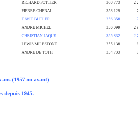
RICHARD POTTIER
360 773
2 
PIERRE CHENAL
358 129
DAVID BUTLER
356 358
ANDRE MICHEL
356 099
2 
CHRISTIAN-JAQUE
355 832
2 
LEWIS MILESTONE
355 138
ANDRE DE TOTH
354 733
is ans (1957 ou avant)
es depuis 1945.