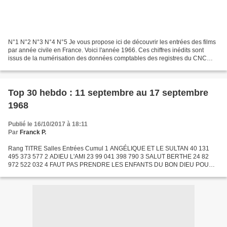
N°1 N°2 N°3 N°4 N°5 Je vous propose ici de découvrir les entrées des films
par année civile en France. Voici l'année 1966. Ces chiffres inédits sont
issus de la numérisation des données comptables des registres du CNC
entamée par Fabrice Ferment en 2007....
Top 30 hebdo : 11 septembre au 17 septembre
1968
Publié le 16/10/2017 à 18:11
Par
Franck P.
Rang TITRE Salles Entrées Cumul 1 ANGÉLIQUE ET LE SULTAN 40 131
495 373 577 2 ADIEU L'AMI 23 99 041 398 790 3 SALUT BERTHE 24 82
972 522 032 4 FAUT PAS PRENDRE LES ENFANTS DU BON DIEU POUR
DES CANARDS SAUVAGES 9 65 311 148 673 5 LE DOCTEUR JIVAGO 32
63...