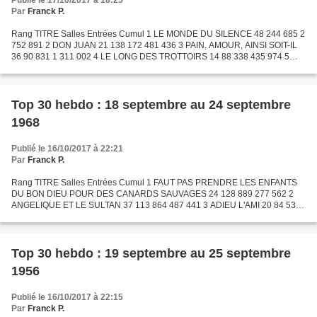
Publié le 17/10/2017 à 18:25
Par
Franck P.
Rang TITRE Salles Entrées Cumul 1 LE MONDE DU SILENCE 48 244 685 2
752 891 2 DON JUAN 21 138 172 481 436 3 PAIN, AMOUR, AINSI SOIT-IL
36 90 831 1 311 002 4 LE LONG DES TROTTOIRS 14 88 338 435 974 5
CETTE SACRÉE GAMINE 15 88 027 1 419 351 6 LE BOUFFON...
Top 30 hebdo : 18 septembre au 24 septembre
1968
Publié le 16/10/2017 à 22:21
Par
Franck P.
Rang TITRE Salles Entrées Cumul 1 FAUT PAS PRENDRE LES ENFANTS
DU BON DIEU POUR DES CANARDS SAUVAGES 24 128 889 277 562 2
ANGELIQUE ET LE SULTAN 37 113 864 487 441 3 ADIEU L'AMI 20 84 536
483 326 4 LE TATOUÉ 6 80 221 80 221 5 HELGA, DE LA VIE INTIME
D'UNE...
Top 30 hebdo : 19 septembre au 25 septembre
1956
Publié le 16/10/2017 à 22:15
Par
Franck P.