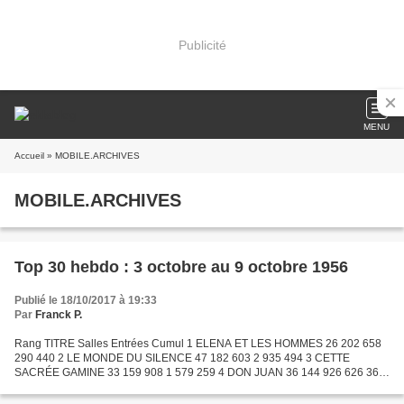
Publicité
MENU
Accueil
» MOBILE.ARCHIVES
MOBILE.ARCHIVES
Top 30 hebdo : 3 octobre au 9 octobre 1956
Publié le 18/10/2017 à 19:33
Par
Franck P.
Rang TITRE Salles Entrées Cumul 1 ELENA ET LES HOMMES 26 202 658
290 440 2 LE MONDE DU SILENCE 47 182 603 2 935 494 3 CETTE
SACRÉE GAMINE 33 159 908 1 579 259 4 DON JUAN 36 144 926 626 362
5 GERVAISE 15 99 706 339 006 6 MARGUERITE DE LA NUIT 26 94 942...