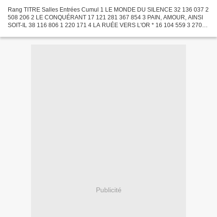
Rang TITRE Salles Entrées Cumul 1 LE MONDE DU SILENCE 32 136 037 2
508 206 2 LE CONQUÉRANT 17 121 281 367 854 3 PAIN, AMOUR, AINSI
SOIT-IL 38 116 806 1 220 171 4 LA RUÉE VERS L'OR * 16 104 559 3 270
517 5 TOUTE LA VILLE ACCUSE 25 87 956 368 434 6 TROIS...
Publicité