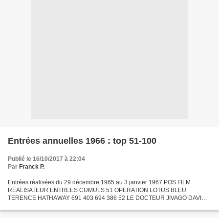
Entrées annuelles 1966 : top 51-100
Publié le 16/10/2017 à 22:04
Par
Franck P.
Entrées réalisées du 29 décembre 1965 au 3 janvier 1967 POS FILM
REALISATEUR ENTREES CUMULS 51 OPERATION LOTUS BLEU
TERENCE HATHAWAY 691 403 694 386 52 LE DOCTEUR JIVAGO DAVID
LEAN 686 561 686 561 53 LES BONS VIVANTS GILLES GRANGIER /
GEORGES LAUTNER...