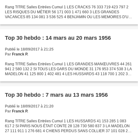
Rang TITRE Salles Entrées Cumul 1 LES CRACKS 76 333 719 423 797 2
LES RISQUES DU MÉTIER 56 171 003 1 471 660 3 LES GRANDES
VACANCES 85 134 081 3 536 525 4 BENJAMIN OU LES MEMOIRES D'UN
PUCEAU 36 115 875 1 060 374 5 OSCAR 64 89 272 3 622 268 6 BONNIE
ET...
Top 30 hebdo : 14 mars au 20 mars 1956
Publié le 18/09/2017 à 21:25
Par
Franck P.
Rang TITRE Salles Entrées Cumul 1 LES GRANDES MANŒUVRES 44 261
941 2 580 132 2 SI TOUS LES GARS DU MONDE 31 176 953 374 538 3 LA
MADELON 41 125 800 1 402 481 4 LES HUSSARDS 43 118 700 1 202 317
5 LES DURATON 20 109 187 639 901 6 LE CONTINENT PERDU 21...
Top 30 hebdo : 7 mars au 13 mars 1956
Publié le 18/09/2017 à 21:20
Par
Franck P.
Rang TITRE Salles Entrées Cumul 1 LES HUSSARDS 41 153 285 1 083
617 2 SI PARIS NOUS ÉTAIT CONTE 28 128 730 580 837 3 LA MADELON
27 111 911 1 276 681 4 CHIENS PERDUS SANS COLLIER 37 101 028 2
055 996 5 DES GENS SANS IMPORTANCE 25 96 867 363 382 6 LES