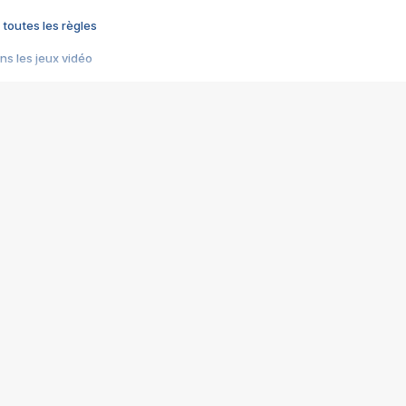
 toutes les règles
s les jeux vidéo
us choquant de Rockstar ? - Le scandale BULLY
e plus moche de Steam
du RÊVE tourne au CAUCHEMAR
pendant 8 heures
it… à tort
umiliés par un jeu vidéo
ire - Final Fantasy 8
ti un empire - Age of Empires
story DOFUS
tard, il crée l'un des pires jeux de tous les temps, MindsEye.