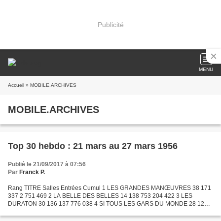
Publicité
MENU
Accueil
» MOBILE.ARCHIVES
MOBILE.ARCHIVES
Top 30 hebdo : 21 mars au 27 mars 1956
Publié le 21/09/2017 à 07:56
Par
Franck P.
Rang TITRE Salles Entrées Cumul 1 LES GRANDES MANŒUVRES 38 171
337 2 751 469 2 LA BELLE DES BELLES 14 138 753 204 422 3 LES
DURATON 30 136 137 776 038 4 SI TOUS LES GARS DU MONDE 28 123
704 498 242 5 SI PARIS NOUS ÉTAIT CONTE 37 111 041 794 206 6 LES...