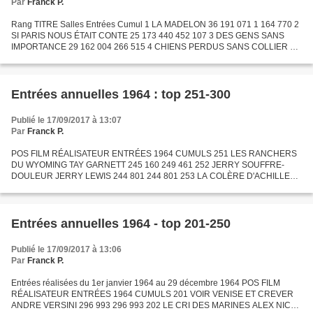
Par
Franck P.
Rang TITRE Salles Entrées Cumul 1 LA MADELON 36 191 071 1 164 770 2
SI PARIS NOUS ÉTAIT CONTE 25 173 440 452 107 3 DES GENS SANS
IMPORTANCE 29 162 004 266 515 4 CHIENS PERDUS SANS COLLIER 44
159 129 1 954 968 5 LES ARISTOCRATES 33 138 641 1 615 123 6...
Entrées annuelles 1964 : top 251-300
Publié le 17/09/2017 à 13:07
Par
Franck P.
POS FILM RÉALISATEUR ENTRÉES 1964 CUMULS 251 LES RANCHERS
DU WYOMING TAY GARNETT 245 160 249 461 252 JERRY SOUFFRE-
DOULEUR JERRY LEWIS 244 801 244 801 253 LA COLÈRE D'ACHILLE
MARINO GIROLAMI 244 399 515 517 254 COUPS DE FEU DANS LA
SIERRA SAM PECKINPAH...
Entrées annuelles 1964 - top 201-250
Publié le 17/09/2017 à 13:06
Par
Franck P.
Entrées réalisées du 1er janvier 1964 au 29 décembre 1964 POS FILM
RÉALISATEUR ENTRÉES 1964 CUMULS 201 VOIR VENISE ET CREVER
ANDRE VERSINI 296 993 296 993 202 LE CRI DES MARINES ALEX NICOL