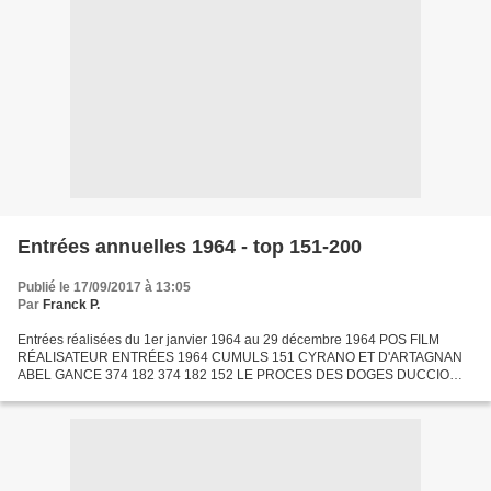
Entrées annuelles 1964 - top 151-200
Publié le 17/09/2017 à 13:05
Par
Franck P.
Entrées réalisées du 1er janvier 1964 au 29 décembre 1964 POS FILM
RÉALISATEUR ENTRÉES 1964 CUMULS 151 CYRANO ET D'ARTAGNAN
ABEL GANCE 374 182 374 182 152 LE PROCES DES DOGES DUCCIO
TESSARI 369 921 369 921 153 DU GRABUGE CHEZ LES VEUVES
JACQUES POITRENAUD...