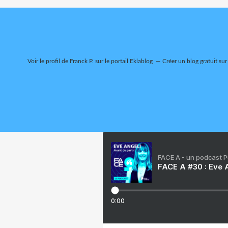
Voir le profil de
Franck P.
sur le portail Eklablog
Créer un blog gratuit sur
FACE A - un podcast 
FACE A #30 : Eve A
0:00