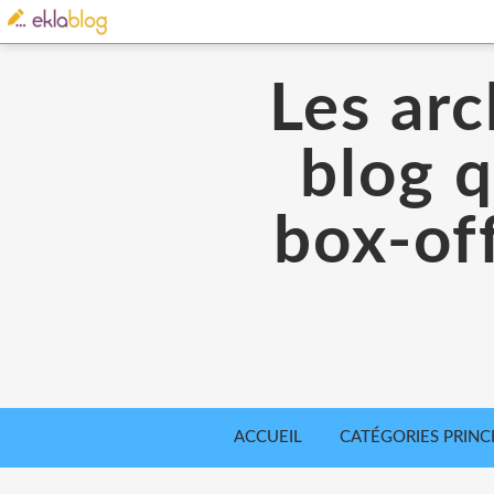
Les arc
blog q
box-off
ACCUEIL
CATÉGORIES PRINC