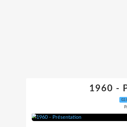
1960 - 
02.
P