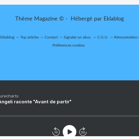
Thème Magazine © - Hébergé par
Eklablog
 Eklablog
Top articles
Contact
Signaler un abus
C.G.U.
Rémunération e
Préférences cookies
Purecharts
ngeli raconte "Avant de partir"