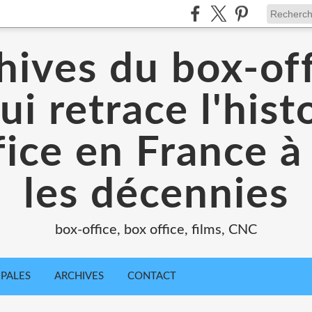
hives du box-off
ui retrace l'hist
ice en France à
les décennies
box-office, box office, films, CNC
IPALES
ARCHIVES
CONTACT