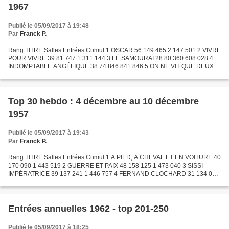
1967
Publié le 05/09/2017 à 19:48
Par
Franck P.
Rang TITRE Salles Entrées Cumul 1 OSCAR 56 149 465 2 147 501 2 VIVRE
POUR VIVRE 39 81 747 1 311 144 3 LE SAMOURAÏ 28 80 360 608 028 4
INDOMPTABLE ANGÉLIQUE 38 74 846 841 846 5 ON NE VIT QUE DEUX
FOIS 56 73 169 1 981 839 6 SUZANNE SIMONIN, LA RELIGIEUSE...
Top 30 hebdo : 4 décembre au 10 décembre
1957
Publié le 05/09/2017 à 19:43
Par
Franck P.
Rang TITRE Salles Entrées Cumul 1 A PIED, A CHEVAL ET EN VOITURE 40
170 090 1 443 519 2 GUERRE ET PAIX 48 158 125 1 473 040 3 SISSI
IMPÉRATRICE 39 137 241 1 446 757 4 FERNAND CLOCHARD 31 134 093
599 404 5 LE CHÔMEUR DE CLOCHEMERLE 16 117 864 239 542 6...
Entrées annuelles 1962 - top 201-250
Publié le 05/09/2017 à 18:25