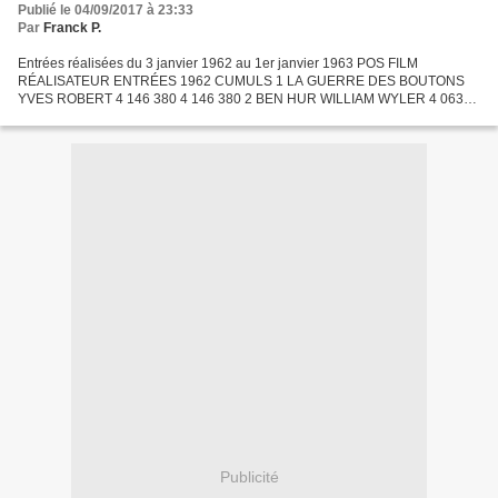
Publié le 04/09/2017 à 23:33
Par
Franck P.
Entrées réalisées du 3 janvier 1962 au 1er janvier 1963 POS FILM
RÉALISATEUR ENTRÉES 1962 CUMULS 1 LA GUERRE DES BOUTONS
YVES ROBERT 4 146 380 4 146 380 2 BEN HUR WILLIAM WYLER 4 063
588 6 111 946 3 LES CANONS DE NAVARONE J LEE THOMPSON 3 536
470 6 305...
Publicité