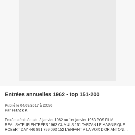
Entrées annuelles 1962 - top 151-200
Publié le 04/09/2017 à 23:50
Par
Franck P.
Entrées réalisées du 3 janvier 1962 au 1er janvier 1963 POS FILM
RÉALISATEUR ENTRÉES 1962 CUMULS 151 TARZAN LE MAGNIFIQUE
ROBERT DAY 446 891 799 093 152 L'ENFANT A LA VOIX D'OR ANTONIO
DEL AMO 446 036 1 444 397 153 LE SERMENT DE ROBIN DES BOIS