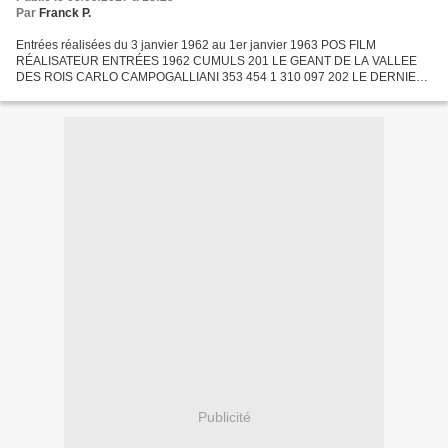
Par
Franck P.
Entrées réalisées du 3 janvier 1962 au 1er janvier 1963 POS FILM
RÉALISATEUR ENTRÉES 1962 CUMULS 201 LE GEANT DE LA VALLEE
DES ROIS CARLO CAMPOGALLIANI 353 454 1 310 097 202 LE DERNIER
DES VIKINGS GIACOMO GENTILOMO 351 097 468 013 203 A L'EST
D'EDEN ELIA...
Publicité