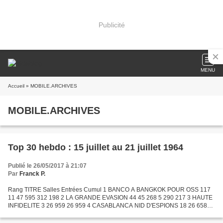
Publicité
MENU
Accueil
» MOBILE.ARCHIVES
MOBILE.ARCHIVES
Top 30 hebdo : 15 juillet au 21 juillet 1964
Publié le 26/05/2017 à 21:07
Par
Franck P.
Rang TITRE Salles Entrées Cumul 1 BANCO A BANGKOK POUR OSS 117
11 47 595 312 198 2 LA GRANDE EVASION 44 45 268 5 290 217 3 HAUTE
INFIDELITE 3 26 959 26 959 4 CASABLANCA NID D'ESPIONS 18 26 658
298 797 5 CENT MILLE DOLLARS AU SOLEIL 22 24 502 1 303 432...