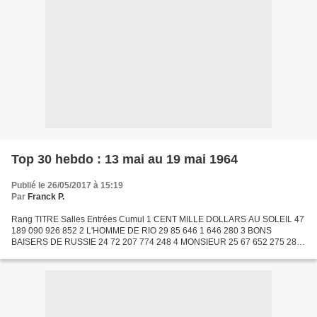
Top 30 hebdo : 13 mai au 19 mai 1964
Publié le 26/05/2017 à 15:19
Par
Franck P.
Rang TITRE Salles Entrées Cumul 1 CENT MILLE DOLLARS AU SOLEIL 47
189 090 926 852 2 L'HOMME DE RIO 29 85 646 1 646 280 3 BONS
BAISERS DE RUSSIE 24 72 207 774 248 4 MONSIEUR 25 67 652 275 282
5 DES PISSENLITS PAR LA RACINE 24 62 319 122 275 6 LA CUISINE...