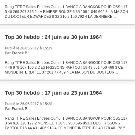
Rang TITRE Salles Entrées Cumul 1 BANCO A BANGKOK POUR OSS 117
5 40 269 207 375 2 LA RIVIERE ROUGE 6 35 109 1 049 609 3 LA MAISON
DU DOCTEUR EDWARDES 9 32 210 2 156 792 4 LA DERNIERE
BAGARRE 5 26 686 79 190 5 UN SOIR PAR HASARD 4 25 414 25 923 6 LE
TRIPORTEUR...
Top 30 hebdo : 24 juin au 30 juin 1964
Publié le 26/05/2017 à 15:29
Par
Franck P.
Rang TITRE Salles Entrées Cumul 1 BANCO A BANGKOK POUR OSS 117
4 46 979 167 106 2 DES FRISSONS PARTOUT 19 43 551 450 469 3 CE
MONDE INTERDIT 11 37 261 77 439 4 LA MAISON DU DOCTEUR
EDWARDES 8 33 974 2 124 582 5 LES GROS BRAS 7 31 786 71 421 6
LES FELINS...
Top 30 hebdo : 17 juin au 23 juin 1964
Publié le 26/05/2017 à 15:28
Par
Franck P.
Rang TITRE Salles Entrées Cumul 1 BANCO A BANGKOK POUR OSS 117
3 54 916 120 127 2 MONSIEUR 18 53 900 595 953 3 DES FRISSONS
PARTOUT 16 44 431 406 918 4 CE MONDE INTERDIT 8 40 178 40 178 5
LES GROS BRAS 8 39 635 39 635 6 LES FELINS 3 37 435 80 081 7 LES...