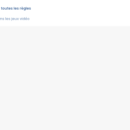
 toutes les règles
s les jeux vidéo
us choquant de Rockstar ? - Le scandale BULLY
e plus moche de Steam
du RÊVE tourne au CAUCHEMAR
pendant 8 heures
it… à tort
umiliés par un jeu vidéo
ire - Final Fantasy 8
ti un empire - Age of Empires
story DOFUS
tard, il crée l'un des pires jeux de tous les temps, MindsEye.