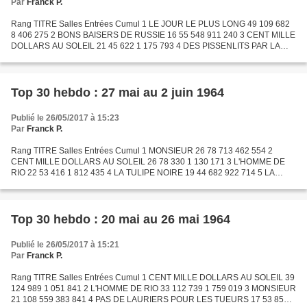
Par
Franck P.
Rang TITRE Salles Entrées Cumul 1 LE JOUR LE PLUS LONG 49 109 682
8 406 275 2 BONS BAISERS DE RUSSIE 16 55 548 911 240 3 CENT MILLE
DOLLARS AU SOLEIL 21 45 622 1 175 793 4 DES PISSENLITS PAR LA
RACINE 17 43 858 243 016 5 LA GRANDE EVASION 40 40 408 5...
Top 30 hebdo : 27 mai au 2 juin 1964
Publié le 26/05/2017 à 15:23
Par
Franck P.
Rang TITRE Salles Entrées Cumul 1 MONSIEUR 26 78 713 462 554 2
CENT MILLE DOLLARS AU SOLEIL 26 78 330 1 130 171 3 L'HOMME DE
RIO 22 53 416 1 812 435 4 LA TULIPE NOIRE 19 44 682 922 714 5 LA
GRANDE EVASION 36 44 338 5 035 436 6 UN CHEF DE RAYON
EXPLOSIF...
Top 30 hebdo : 20 mai au 26 mai 1964
Publié le 26/05/2017 à 15:21
Par
Franck P.
Rang TITRE Salles Entrées Cumul 1 CENT MILLE DOLLARS AU SOLEIL 39
124 989 1 051 841 2 L'HOMME DE RIO 33 112 739 1 759 019 3 MONSIEUR
21 108 559 383 841 4 PAS DE LAURIERS POUR LES TUEURS 17 53 859