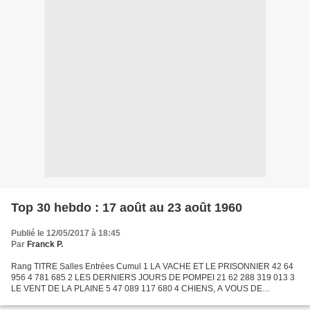
Top 30 hebdo : 17 août au 23 août 1960
Publié le 12/05/2017 à 18:45
Par
Franck P.
Rang TITRE Salles Entrées Cumul 1 LA VACHE ET LE PRISONNIER 42 64
956 4 781 685 2 LES DERNIERS JOURS DE POMPEI 21 62 288 319 013 3
LE VENT DE LA PLAINE 5 47 089 117 680 4 CHIENS, A VOUS DE
CREVER 16 45 955 362 566 5 LA DOUCEUR DE VIVRE 17 39 412 1 135...