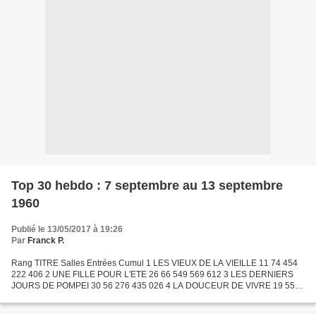
Top 30 hebdo : 7 septembre au 13 septembre
1960
Publié le 13/05/2017 à 19:26
Par
Franck P.
Rang TITRE Salles Entrées Cumul 1 LES VIEUX DE LA VIEILLE 11 74 454
222 406 2 UNE FILLE POUR L'ETE 26 66 549 569 612 3 LES DERNIERS
JOURS DE POMPEI 30 56 276 435 026 4 LA DOUCEUR DE VIVRE 19 55
445 1 239 652 5 LES LEGIONS DE CLEOPATRE 26 54 552 368 361...