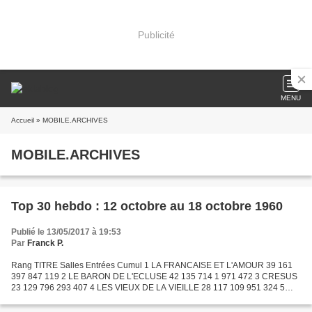
Publicité
MENU
Accueil
» MOBILE.ARCHIVES
MOBILE.ARCHIVES
Top 30 hebdo : 12 octobre au 18 octobre 1960
Publié le 13/05/2017 à 19:53
Par
Franck P.
Rang TITRE Salles Entrées Cumul 1 LA FRANCAISE ET L'AMOUR 39 161
397 847 119 2 LE BARON DE L'ECLUSE 42 135 714 1 971 472 3 CRESUS
23 129 796 293 407 4 LES VIEUX DE LA VIEILLE 28 117 109 951 324 5
JAMAIS LE DIMANCHE 22 102 729 626 899 6 LE DIALOGUE DES...