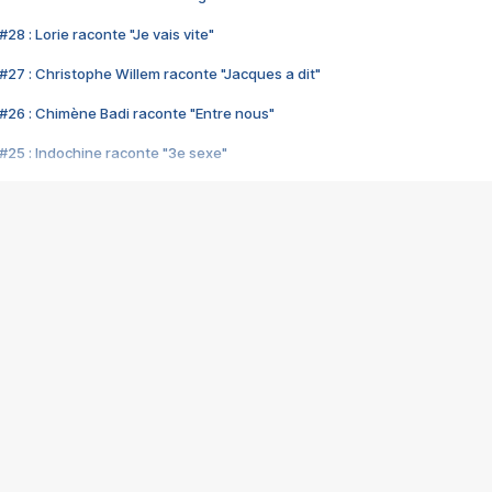
28 : Lorie raconte "Je vais vite"
#27 : Christophe Willem raconte "Jacques a dit"
#26 : Chimène Badi raconte "Entre nous"
#25 : Indochine raconte "3e sexe"
#24 : Zaho raconte "C'est chelou"
#23 : Patrick Bruel raconte "Au café des délices"
#22 : Kyo raconte "Le chemin"
#21 : Nolwenn Leroy raconte "Cassé"
#20 : Patrick Hernandez raconte "Born to be alive"
#19 : Lorie raconte "Près de moi"
#18 : Michael Jones raconte "A nos actes manqués" (avec Jean-Jacque
#17 : Khaled raconte "Aïcha"