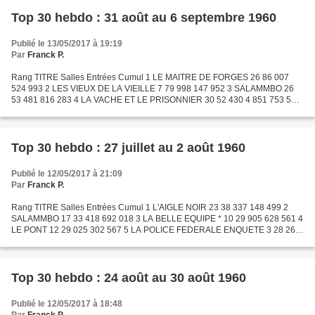
Top 30 hebdo : 31 août au 6 septembre 1960
Publié le 13/05/2017 à 19:19
Par
Franck P.
Rang TITRE Salles Entrées Cumul 1 LE MAITRE DE FORGES 26 86 007
524 993 2 LES VIEUX DE LA VIEILLE 7 79 998 147 952 3 SALAMMBO 26
53 481 816 283 4 LA VACHE ET LE PRISONNIER 30 52 430 4 851 753 5
AU RISQUE DE SE PERDRE 21 51 438 1 773 384 6 LA PROIE DES...
Top 30 hebdo : 27 juillet au 2 août 1960
Publié le 12/05/2017 à 21:09
Par
Franck P.
Rang TITRE Salles Entrées Cumul 1 L'AIGLE NOIR 23 38 337 148 499 2
SALAMMBO 17 33 418 692 018 3 LA BELLE EQUIPE * 10 29 905 628 561 4
LE PONT 12 29 025 302 567 5 LA POLICE FEDERALE ENQUETE 3 28 262
212 015 6 LA DOUCEUR DE VIVRE 9 27 918 1 020 136 7 SOUS...
Top 30 hebdo : 24 août au 30 août 1960
Publié le 12/05/2017 à 18:48