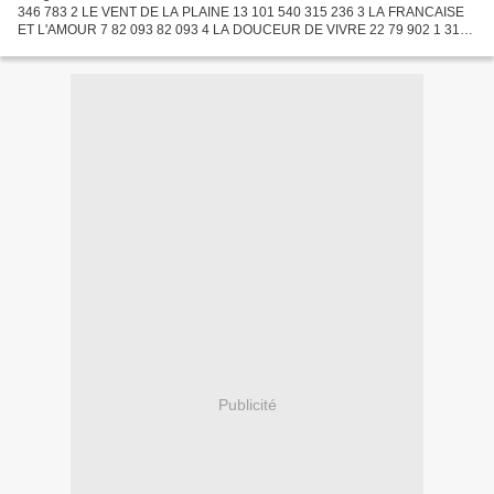
346 783 2 LE VENT DE LA PLAINE 13 101 540 315 236 3 LA FRANCAISE
ET L'AMOUR 7 82 093 82 093 4 LA DOUCEUR DE VIVRE 22 79 902 1 319
554 5 SALOMON ET LA REINE DE SABA 25 74 363 1 855 179...
Publicité