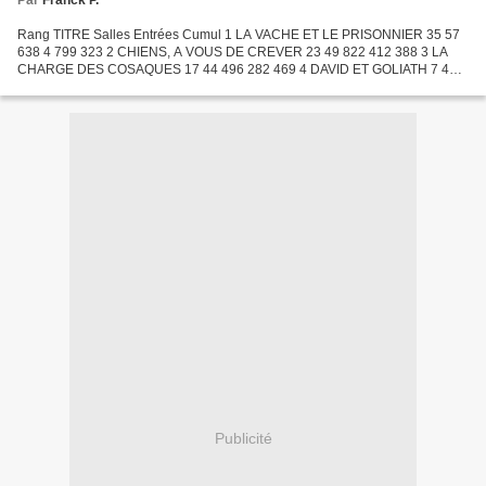
Par
Franck P.
Rang TITRE Salles Entrées Cumul 1 LA VACHE ET LE PRISONNIER 35 57
638 4 799 323 2 CHIENS, A VOUS DE CREVER 23 49 822 412 388 3 LA
CHARGE DES COSAQUES 17 44 496 282 469 4 DAVID ET GOLIATH 7 42
932 71 890 5 LE VENT DE LA PLAINE 4 39 959 157 639 6 L'ENNEMI...
Publicité