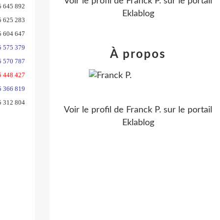
Voir le profil de
Franck P.
sur le portail
5 645 892
Eklablog
5 625 283
5 604 647
5 575 379
À propos
5 570 787
5 448 427
5 366 819
5 312 804
Voir le profil de
Franck P.
sur le portail
Eklablog