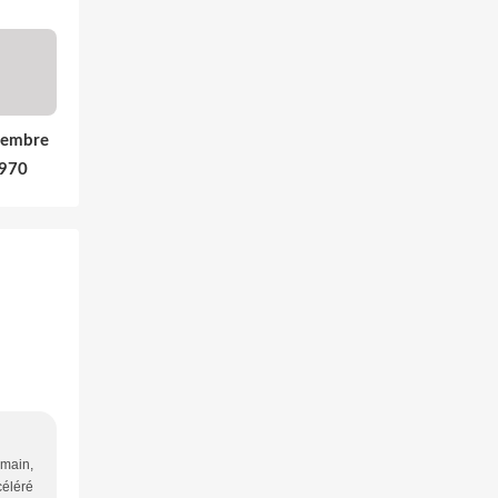
cembre
1970
emain,
céléré