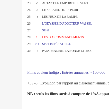
23
AUTANT EN EMPORTE LE VENT
-3
24
LE SALAIRE DE LA PEUR
-2
25
LES FEUX DE LA RAMPE
-4
26
L’ODYSSÉE DU DOCTEUR WASSEL
-
27
SISSI
-
28
LES DIX COMMANDEMENTS
E
29
SISSI IMPÉRATRICE
+11
30
PAPA, MAMAN, LA BONNE ET MOI
-2
Films couleur indigo : Entrées annuelles > 100.000
+3 / -3 : Evolution par rapport au classement annuel 
NB : seuls les films sortis à compter de 1945 appa