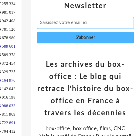
7 255 334
Newsletter
6 981 017
6 942 408
6 781 120
6 678 980
6 589 601
6 589 378
6 372 454
Les archives du box-
6 329 725
office : Le blog qui
6 164 976
retrace l'histoire du box-
6 142 042
6 016 198
office en France à
5 988 033
travers les décennies
5 811 969
5 722 891
box-office, box office, films, CNC
5 704 412