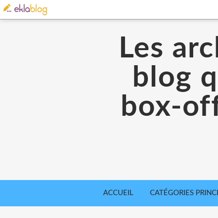
Les arc
blog q
box-off
ACCUEIL
CATÉGORIES PRINC