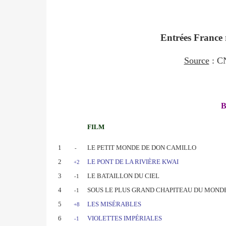
Entrées France 
Source
: CN
B
FILM
1
LE PETIT MONDE DE DON CAMILLO
-
2
LE PONT DE LA RIVIÈRE KWAI
+2
3
LE BATAILLON DU CIEL
-1
4
SOUS LE PLUS GRAND CHAPITEAU DU MOND
-1
5
LES MISÉRABLES
+8
6
VIOLETTES IMPÉRIALES
-1