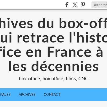
hives du box-off
ui retrace l'hist
ice en France à
les décennies
box-office, box office, films, CNC
IPALES
ARCHIVES
CONTACT