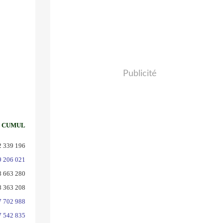
Publicité
CUMUL
2 339 196
9 206 021
8 663 280
8 363 208
7 702 988
7 542 835