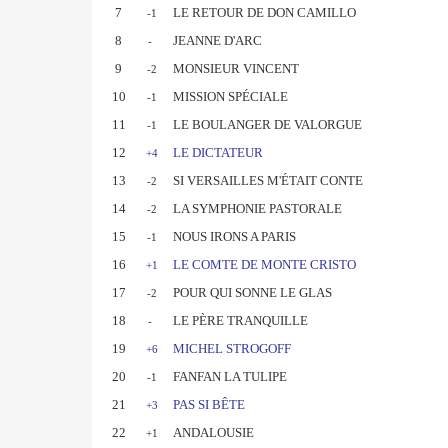
7
LE RETOUR DE DON CAMILLO
-1
8
JEANNE D'ARC
-
9
MONSIEUR VINCENT
-2
10
MISSION SPÉCIALE
-1
11
LE BOULANGER DE VALORGUE
-1
12
LE DICTATEUR
+4
13
SI VERSAILLES M'ÉTAIT CONTE
-2
14
LA SYMPHONIE PASTORALE
-2
15
NOUS IRONS A PARIS
-1
16
LE COMTE DE MONTE CRISTO
+1
17
POUR QUI SONNE LE GLAS
-2
18
LE PÈRE TRANQUILLE
-
19
MICHEL STROGOFF
+6
20
FANFAN LA TULIPE
-1
21
PAS SI BÊTE
+3
22
ANDALOUSIE
+1