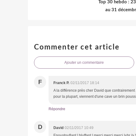
Top 30 hebdo : 2
au 31 décemb
Commenter cet article
Ajouter un commentaire
F
Franck P.
02/11/2017 18:14
A la différence près cher David que contrairement à
pour la plupart, viennent d'une cave un brin poussié
Répondre
D
David
02/11/2017 10:49
Epoustouflant ! bluffant ! merci merci merci !<br />