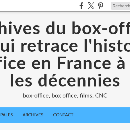
hives du box-off
ui retrace l'hist
ice en France à
les décennies
box-office, box office, films, CNC
IPALES
ARCHIVES
CONTACT