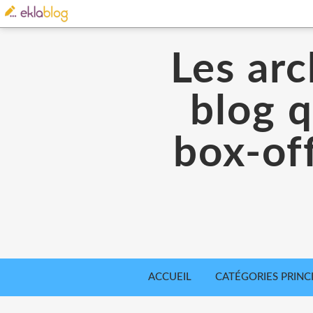
Les arc
blog q
box-off
ACCUEIL
CATÉGORIES PRINC