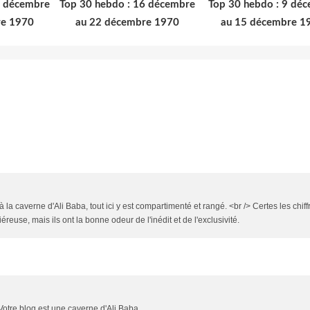
3 décembre
Top 30 hebdo : 16 décembre
Top 30 hebdo : 9 dé
re 1970
au 22 décembre 1970
au 15 décembre 1
 la caverne d'Ali Baba, tout ici y est compartimenté et rangé. <br /> Certes les chiff
reuse, mais ils ont la bonne odeur de l'inédit et de l'exclusivité.
 Votre blog est une caverne d'Ali Baba.